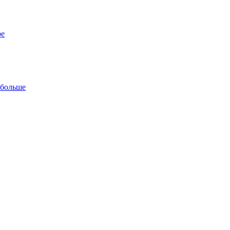
ре
 больше