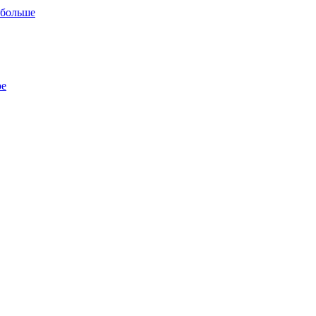
 больше
ре