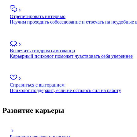
Отрепетировать интервью
Научим проходить собеседование и отвечать на неудобные
Вылечить синдром самозванца
Карьерный психолог поможет чувствовать себя увереннее
Справиться с выгоранием
Психолог поддержит, если не осталось сил на работу
Развитие карьеры
Развитие навыков и карьеры