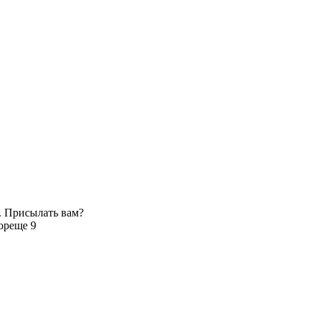
. Присылать вам?
ор
еще 9