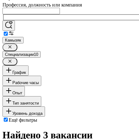
Профессия, должность или компания
Камызяк
Специализации
10
График
Рабочие часы
Опыт
Тип занятости
Уровень дохода
Ещё фильтры
Найдено 3 вакансии