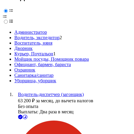
Администратор
Водитель, экспедитор
2
Воспитатель, няня
Дворник
Курьер, Почтальон
1
Мойщик посуды, Помощник повара
Официант, бармен, бариста
Охранник
Санитарка/санитар
Уборщица, уборщик
Водитель-диспетчер (загонщик)
63 200
₽
за месяц,
до вычета налогов
Без опыта
Выплаты: Два раза в месяц