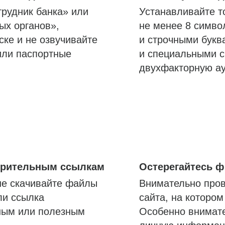
трудник банка» или
Устанавливайте т
ых органов»,
не менее 8 симво
ске и не озвучивайте
и строчными букв
или паспортные
и специальными с
двухфакторную а
озрительным ссылкам
Остерегайтесь 
не скачивайте файлы
Внимательно пров
ли ссылка
сайта, на которо
ным или полезным
Особенно внимате