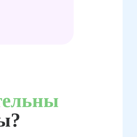
тельны
ты?