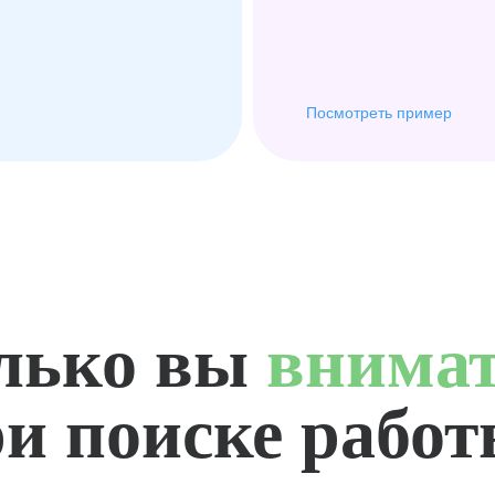
Посмотреть пример
лько вы
внима
и поиске рабо