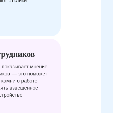
ают отклики
трудников
 показывает мнение
иков — это поможет
 камни о работе
нять взвешенное
стройстве