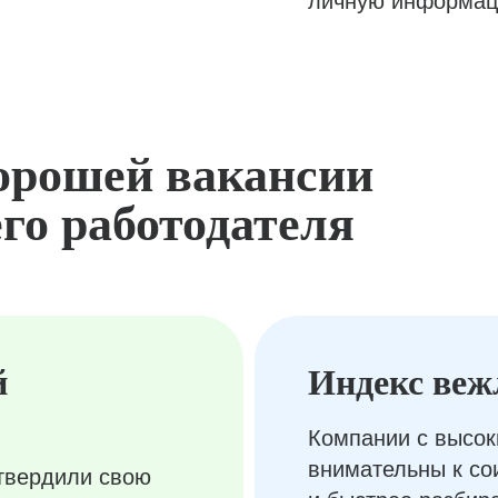
личную информац
орошей вакансии
го работодателя
й
Индекс веж
Компании с высок
внимательны к с
твердили свою