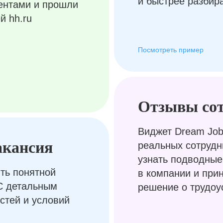
и быстрее разбир
ентами и прошли
й hh.ru
Посмотреть пример
Отзывы со
Виджет Dream Job
акансия
реальных сотрудн
узнать подводные
ть понятной
в компании и при
С детальным
решение о трудоу
стей и условий