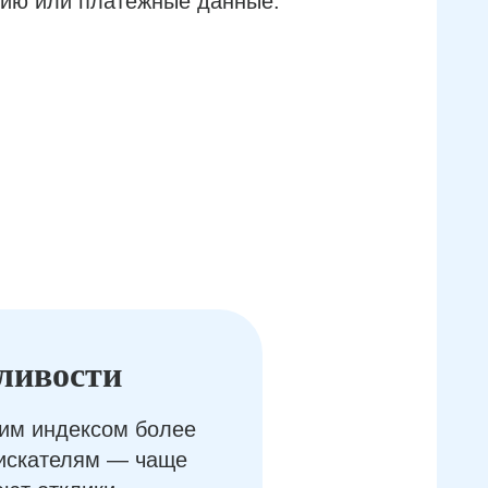
ию или платёжные данные.
ливости
им индексом более
оискателям — чаще