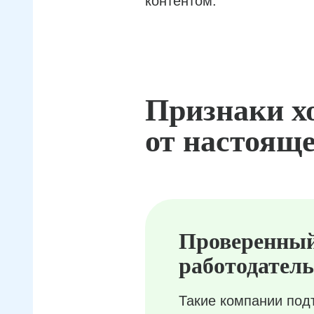
контентом.
Признаки х
от настояще
Проверенны
работодатель
Такие компании под