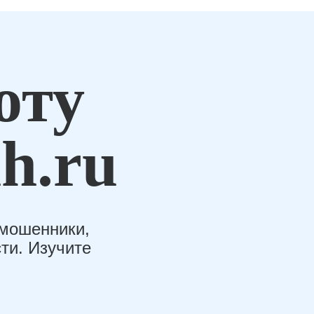
оту
h.ru
-мошенники,
ти. Изучите