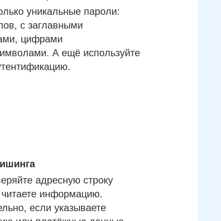
олько уникальные пароли:
лов, с заглавными
ами, цифрами
имволами. А ещё используйте
утентификацию.
фишинга
еряйте адресную строку
м читаете информацию.
льно, если указываете