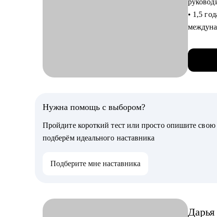
руковод
• 1,5 го
Кому мо
междуна
• проко
Швеция,
дизайне
• Жил в 
• помога
• Провел
пройти 
своих си
• Прове
Нужна помощь с выбором?
Пройдите короткий тест или просто опишите сво
С чем п
подберём идеального наставника
• Усилен
что hr 
Подберите мне наставника
достиж
• Тестов
отвечать
интерв
Дарья
• Страте