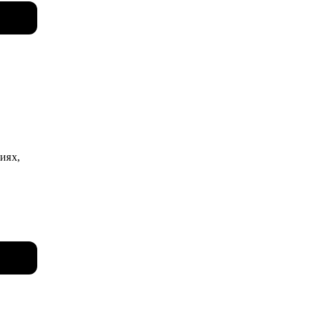
ию на
иях,
вратим
 WEB,
висов),