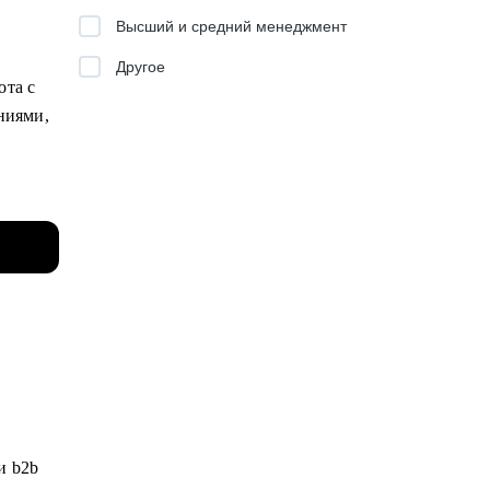
Высший и средний менеджмент
как
Другое
ота с
и, на
ниями,
junior
.
ций.
еков с
а
и b2b