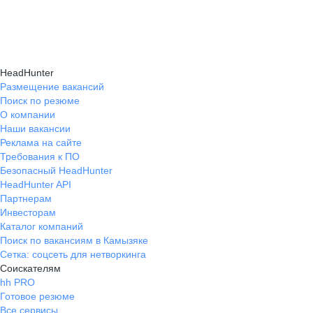
и правильно презентовать себя работодателю,
текущем месте работы и о том, кому он будет
Да, на карьерном маркетплейсе hh.ru доступна
что повышает шансы трудоустройства.
полезен, с какими запросами работает.
помощь с поиском работы онлайн: эксперты
Вы точно найдёте того, кто вам нужен!
помогут разработать стратегию, подобрать
HeadHunter
вакансии и повысить эффективность
Размещение вакансий
Поиск по резюме
трудоустройства.
О компании
Наши вакансии
Реклама на сайте
Требования к ПО
Безопасный HeadHunter
HeadHunter API
Партнерам
Инвесторам
Каталог компаний
Поиск по вакансиям в Камызяке
Сетка: соцсеть для нетворкинга
Соискателям
hh PRO
Готовое резюме
Все сервисы