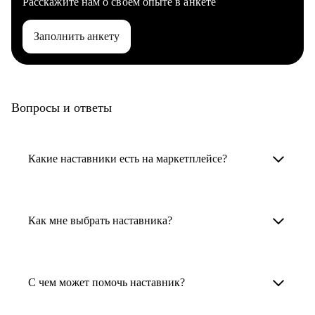
Расскажите нам о своем опыте в анкете
Заполнить анкету
Вопросы и ответы
Какие наставники есть на маркетплейсе?
Карьерные наставники — это HR-
специалисты, карьерные консультанты,
Как мне выбрать наставника?
психологи, резюмерайтеры и менторы.
Умный поиск поможет в три клика выбрать
Менторы работают в ИТ, дизайне, других
наставника для достижения вашей цели.
С чем может помочь наставник?
узкоспециализированных сферах. Они
помогут прокачать навыки, построить