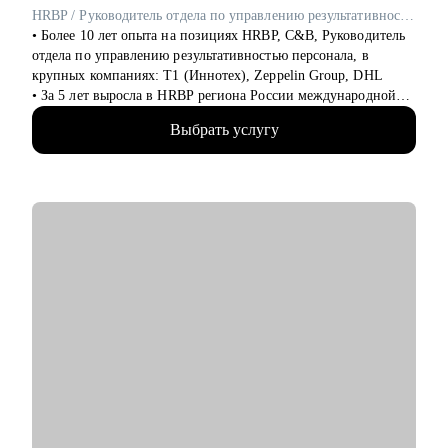
HRBP / Руководитель отдела по управлению результативностью персонала / ex-T1 Иннотех, DHL, Zeppelin Group
• Более 10 лет опыта на позициях HRBP, C&B, Руководитель
отдела по управлению результативностью персонала, в
крупных компаниях: Т1 (Иннотех), Zeppelin Group, DHL
• За 5 лет выросла в HRBP региона России международной
компании
Выбрать услугу
• Я знаю, какие навыки и знания необходимы для успешного
карьерного роста в продажах, ИТ и логистике
• Масштабировала команды с ростом более 520% численности
• Лидировала процесс Performance и Talent Management,
включая Performance Review на уровне страны
• Внедрила методологию оценки должностей Mercer IPE и
работала с грейдингом Hay Group (Korn Ferry)
• Провела 7000 интервью и разработала 2400 планов развития
для сотрудников
• В портфлио более 150 карьерных консультаций
• Помогаю систематизировать карьерные задачи, выстраивать
план для успешного продвижения в карьере с учетом анализа
вашей карьеры
• Мои клиенты трудоустроились в Kaspersky, СБЕР, VK, Mars,
DHL