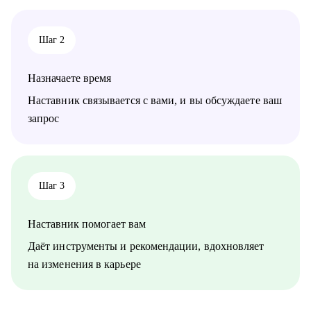
• Начинающим руководителям
• Product менеджерам и владельцам продуктов
• Project менеджерам
Шаг 2
• Продуктовым и CRM маркетологам
• Тем, кто хочет перейти в IT из смежных сфер
• Тем, кто готовит карьерный рывок — внутри компании или
Назначаете время
на новый уровень
Наставник связывается с вами, и вы обсуждаете ваш
запрос
Шаг 3
Наставник помогает вам
Даёт инструменты и рекомендации, вдохновляет
на изменения в карьере