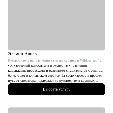
Эльмин
Алиев
Руководитель направления качества сервиса в Wildberries / ex-Самокат, KPMG
• Я карьерный консультант и эксперт в управлении
командами, процессами и развитием специалистов с опытом
более 6 лет в клиентском сервисе. За свою карьеру я прошел
путь от оператора поддержки до руководителя крупных
подразделений.
Выбрать услугу
• 6+ лет опыта успешной работы в направлении клиентского
сервиса/СХ/L&D
• В «Самокате» всего за 1,5 месяца вырос до руководителя
всей клиентской поддержки, где выстроил 3 направления с
нуля и руководил распределённой командой из 700 человек.