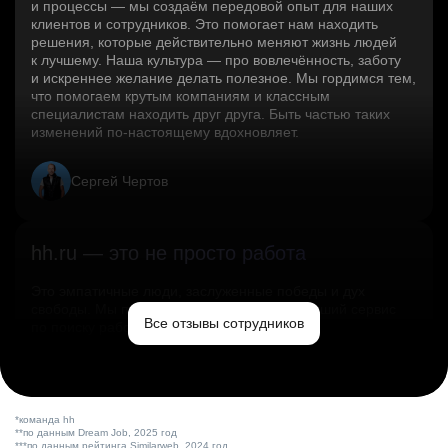
и процессы — мы создаём передовой опыт для наших
клиентов и сотрудников. Это помогает нам находить
решения, которые действительно меняют жизнь людей
к лучшему. Наша культура — про вовлечённость, заботу
и искреннее желание делать полезное. Мы гордимся тем,
что помогаем крутым компаниям и классным
специалистам находить друг друга. Быть частью таких
изменений по‑настоящему вдохновляет.
Сергей Чертов
hh.ru — это не просто работа
Это эмпатичные люди, заслуженные победы и дух
свободы. Мы помогаем миру и создаём лучший сервис
Все отзывы сотрудников
по поиску работы в стране.
Ольга Емельянова
*команда hh
**по данным Dream Job, 2025 год
***по данным рейтинга Similarweb, 2024 год