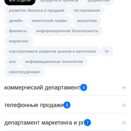
все отделы
продукты и проекты
разработка
развитие бизнеса и продажи
тестирование
дизайн
клиентский сервис
аналитика
финансы
информационная безопасность
маркетинг
корпоративное развитие рынков и капиталов
hr
axo
информационные технологии
юриспруденция
коммерческий департамент
9
Аналитик данных (направление Enterprise продаж)
телефонные продажи
8
HeadHunter::Коммерческий департамент
сегодня
Менеджер по продажам крупному бизнесу
департамент маркетинга и pr
з/п не указана
7
HeadHunter::Телефонные продажи
Москва