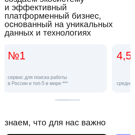
и эффективный
платформенный бизнес,
основанный на уникальных
данных и технологиях
4,5
20
сотруд
средняя оценка hh.ru как работодателя **
в hh.ru
знаем, что для нас важно