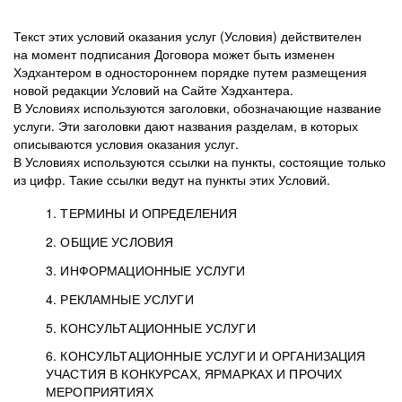
Текст этих условий оказания услуг (Условия) действителен
на момент подписания Договора может быть изменен
Хэдхантером в одностороннем порядке путем размещения
новой редакции Условий на Сайте Хэдхантера.
В Условиях используются заголовки, обозначающие название
услуги. Эти заголовки дают названия разделам, в которых
описываются условия оказания услуг.
В Условиях используются ссылки на пункты, состоящие только
из цифр. Такие ссылки ведут на пункты этих Условий.
1. ТЕРМИНЫ И ОПРЕДЕЛЕНИЯ
2. ОБЩИЕ УСЛОВИЯ
3. ИНФОРМАЦИОННЫЕ УСЛУГИ
1.1. Хэдхантер, или
Хэдхантер, ООО
4. РЕКЛАМНЫЕ УСЛУГИ
HeadHunter, или
«Хэдхантер», ИНН
2.1. Типы и статусы регистрации
5. КОНСУЛЬТАЦИОННЫЕ УСЛУГИ
Исполнитель
7718620740, адрес:
Типы регистрации
3.1. Предоставление доступа к базе данных
2.2. Активация услуг
6. КОНСУЛЬТАЦИОННЫЕ УСЛУГИ И ОРГАНИЗАЦИЯ
125047, г. Москва,
резюме с предложениями Соискателей
Описание и активация
УЧАСТИЯ В КОНКУРСАХ, ЯРМАРКАХ И ПРОЧИХ
2.1.1. Заказчику может быть присвоен один
4.0. Общие условия оказания рекламных услуг
внутригородская
о трудоустройстве с возможностью просмотра
МЕРОПРИЯТИЯХ
из Типов регистраций.
территория
4.0.1. Хэдхантер оказывает Заказчику услугу