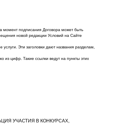
 на момент подписания Договора может быть
мещения новой редакции Условий на Сайте
 услуги. Эти заголовки дают названия разделам,
о из цифр. Такие ссылки ведут на пункты этих
антер», ИНН 7718620740, адрес: 125047,
одская территория Муниципальный округ
я улица, дом 48, помещ. 25
ых резюме с предложениями Соискателей
АЦИЯ УЧАСТИЯ В КОНКУРСАХ,
тра контактной информации Соискателя
тор сайтов: hh.ru, talantix.ru и других
 из Типов регистраций.
луг