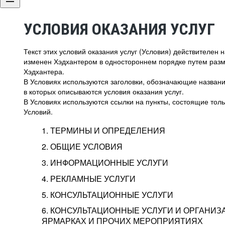
УСЛОВИЯ ОКАЗАНИЯ УСЛУГ
Текст этих условий оказания услуг (Условия) действителен
изменен Хэдхантером в одностороннем порядке путем раз
Хэдхантера.
В Условиях используются заголовки, обозначающие название
в которых описываются условия оказания услуг.
В Условиях используются ссылки на пункты, состоящие тольк
Условий.
1. ТЕРМИНЫ И ОПРЕДЕЛЕНИЯ
2. ОБЩИЕ УСЛОВИЯ
3. ИНФОРМАЦИОННЫЕ УСЛУГИ
1.1. Хэдхантер, или
Хэдхантер, ООО «Хэдх
4. РЕКЛАМНЫЕ УСЛУГИ
HeadHunter, или
г. Москва, внутригор
2.1. Типы и статусы регистрации
5. КОНСУЛЬТАЦИОННЫЕ УСЛУГИ
Исполнитель
Тверской,
2-я
Брестска
Типы регистрации
3.1. Предоставление доступа к базе данн
2.2. Активация услуг
6. КОНСУЛЬТАЦИОННЫЕ УСЛУГИ И ОРГАНИЗ
о трудоустройстве с возможностью просмо
Описание и активация
ЯРМАРКАХ И ПРОЧИХ МЕРОПРИЯТИЯХ
Хэдхантер — администра
2.1.1. Заказчику может быть присвоен один
4.0. Общие условия оказания рекламных ус