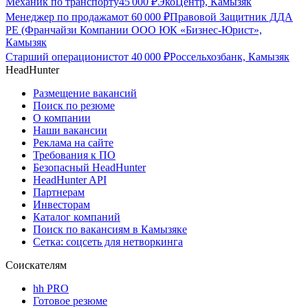
Механик по транспорту
45 000
₽
ЭкоЦентр, Камызяк
Менеджер по продажам
от
60 000
₽
Правовой Защитник ДДА
РЕ (Франчайзи Компании ООО ЮК «Бизнес-Юрист»,
Камызяк
Старший операционист
от
40 000
₽
Россельхозбанк, Камызяк
HeadHunter
Размещение вакансий
Поиск по резюме
О компании
Наши вакансии
Реклама на сайте
Требования к ПО
Безопасный HeadHunter
HeadHunter API
Партнерам
Инвесторам
Каталог компаний
Поиск по вакансиям в Камызяке
Сетка: соцсеть для нетворкинга
Соискателям
hh PRO
Готовое резюме