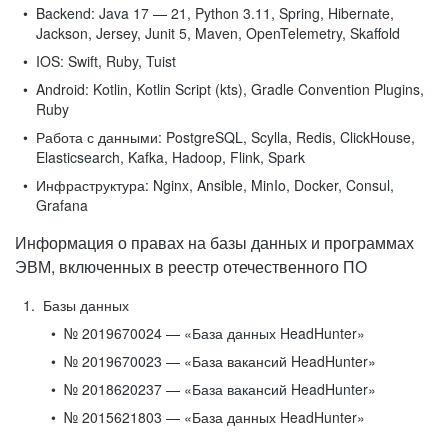
Backend:
Java 17 — 21, Python 3.11, Spring, Hibernate,
Jackson, Jersey, Junit 5, Maven, OpenTelemetry, Skaffold
IOS:
Swift, Ruby, Tuist
Android:
Kotlin, Kotlin Script (kts), Gradle Convention Plugins,
Ruby
Работа с данными:
PostgreSQL, Scylla, Redis, ClickHouse,
Elasticsearch, Kafka, Hadoop, Flink, Spark
Инфраструктура:
Nginx, Ansible, MinIo, Docker, Consul,
Grafana
Информация о правах на базы данных и программах
ЭВМ, включенных в реестр отечественного ПО
Базы данных
№ 2019670024 — «База данных HeadHunter»
№ 2019670023 — «База вакансий HeadHunter»
№ 2018620237 — «База вакансий HeadHunter»
№ 2015621803 — «База данных HeadHunter»